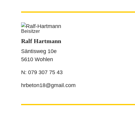
Alte Landstrasse 16a
8600 Dübendorf
N: 079 661 66 43
uafischer@outlook.com
Beisitzer
Ralf Hartmann
Säntisweg 10e
5610 Wohlen
N: 079 307 75 43
hrbeton18@gmail.com