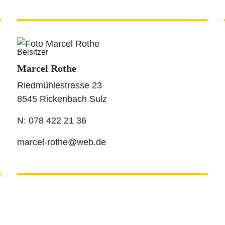
Hammergutstrasse 16
5621 Zufikon
N: 079 356 37 79
hubi84.sh@hotmail.ch
Beisitzer
Marcel Rothe
Riedmühlestrasse 23
8545 Rickenbach Sulz
N: 078 422 21 36
marcel-rothe@web.de